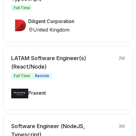
Full Time
Diligent Corporation
United Kingdom
LATAM Software Engineer(s)
2M
(React/Node)
Full Time
Remote
Praxent
Software Engineer (NodeJS,
3M
Typescript)