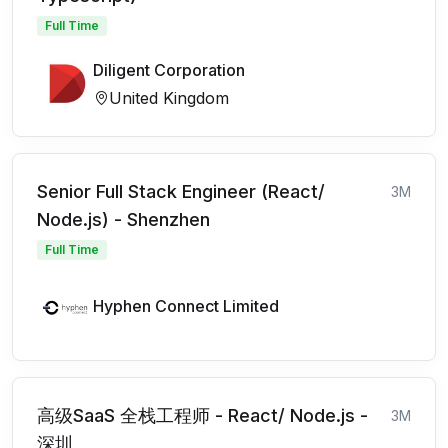
Full Time
Diligent Corporation
United Kingdom
Senior Full Stack Engineer (React/
3M
Node.js) - Shenzhen
Full Time
Hyphen Connect Limited
高级SaaS 全栈工程师 - React/ Node.js -
3M
深圳