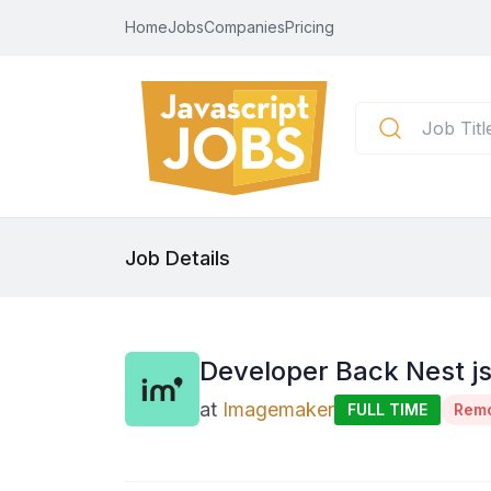
Home
Jobs
Companies
Pricing
Job Details
Developer Back Nest js
at
Imagemaker
FULL TIME
Rem