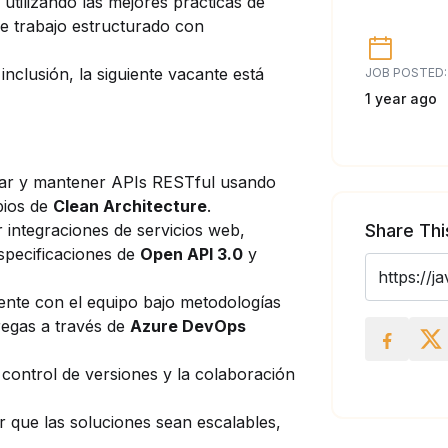
utilizando las mejores prácticas de
de trabajo estructurado con
clusión, la siguiente vacante está
JOB POSTED:
1 year ago
llar y mantener APIs RESTful usando
ipios de
Clean Architecture
.
r integraciones de servicios web,
Share Thi
specificaciones de
Open API 3.0
y
ente con el equipo bajo metodologías
regas a través de
Azure DevOps
 control de versiones y la colaboración
r que las soluciones sean escalables,