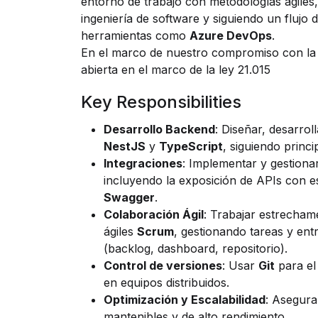
entorno de trabajo con metodologías ágiles, 
ingeniería de software y siguiendo un flujo 
herramientas como
Azure DevOps
.
En el marco de nuestro compromiso con la in
abierta en el marco de la ley 21.015
Key Responsibilities
Desarrollo Backend
: Diseñar, desarro
NestJS
y
TypeScript
, siguiendo princ
Integraciones
: Implementar y gestiona
incluyendo la exposición de APIs con e
Swagger
.
Colaboración Ágil
: Trabajar estrecham
ágiles
Scrum
, gestionando tareas y ent
(backlog, dashboard, repositorio).
Control de versiones
: Usar
Git
para el
en equipos distribuidos.
Optimización y Escalabilidad
: Asegura
mantenibles y de alto rendimiento.