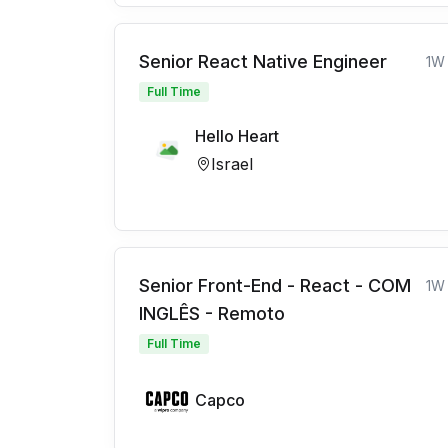
Senior React Native Engineer
1W
Full Time
Hello Heart
Israel
Senior Front-End - React - COM
1W
INGLÊS - Remoto
Full Time
Capco