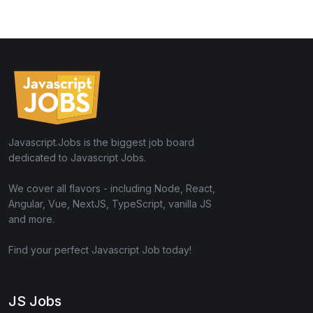
Javascript.Jobs is the biggest job board
dedicated to Javascript Jobs.
We cover all flavors - including Node, React,
Angular, Vue, NextJS, TypeScript, vanilla JS
and more.
Find your perfect Javascript Job today!
JS Jobs