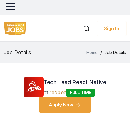
Sign In
Job Details
Home
/
Job Details
Tech Lead React Native
at
redbee
FULL TIME
Apply Now