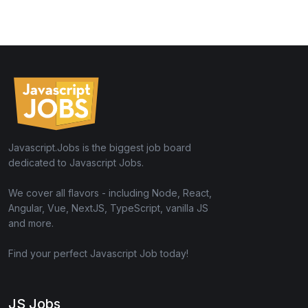
Javascript.Jobs is the biggest job board
dedicated to Javascript Jobs.
We cover all flavors - including Node, React,
Angular, Vue, NextJS, TypeScript, vanilla JS
and more.
Find your perfect Javascript Job today!
JS Jobs