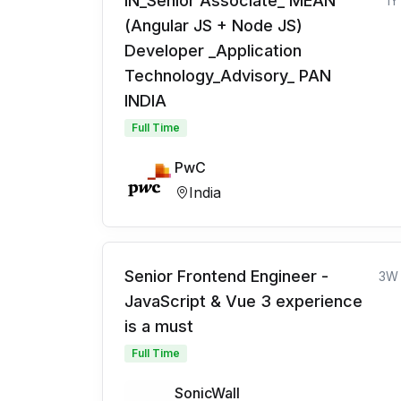
IN_Senior Associate_ MEAN
1Y
(Angular JS + Node JS)
Developer _Application
Technology_Advisory_ PAN
INDIA
Full Time
PwC
India
Senior Frontend Engineer -
3W
JavaScript & Vue 3 experience
is a must
Full Time
SonicWall