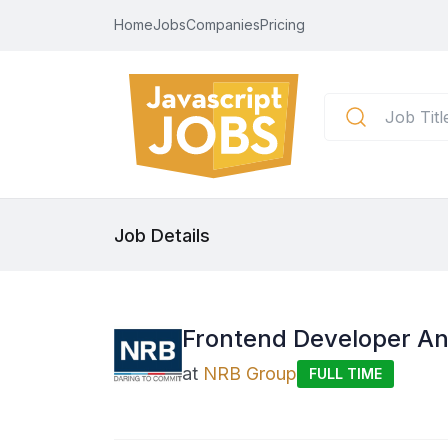
Home
Jobs
Companies
Pricing
Job Details
Frontend Developer An
at
NRB Group
FULL TIME