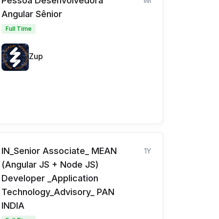
Pessoa Desenvolvedora
1M
Angular Sênior
Full Time
Zup
IN_Senior Associate_ MEAN
1Y
(Angular JS + Node JS)
Developer _Application
Technology_Advisory_ PAN
INDIA