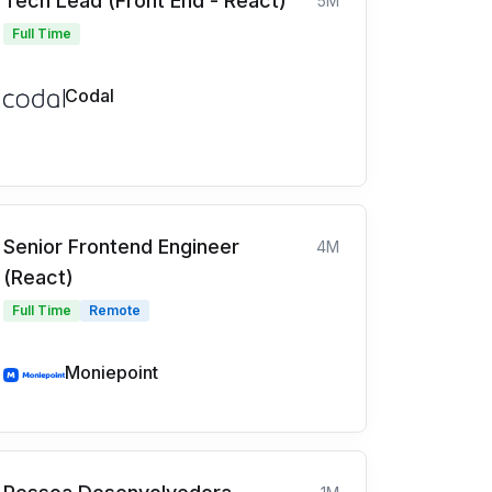
Tech Lead (Front End - React)
5M
Full Time
Codal
Senior Frontend Engineer
4M
(React)
Full Time
Remote
Moniepoint