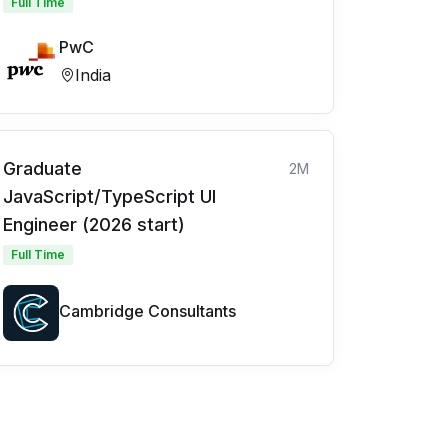
Full Time
PwC
India
Graduate
2M
JavaScript/TypeScript UI
Engineer (2026 start)
Full Time
Cambridge Consultants