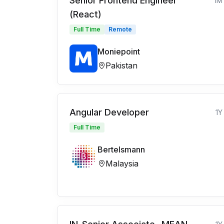
Senior Frontend Engineer
1M
(React)
Full Time
Remote
Moniepoint
Pakistan
Angular Developer
1Y
Full Time
Bertelsmann
Malaysia