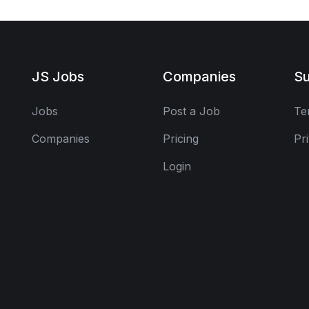
JS Jobs
Companies
Su
Jobs
Post a Job
Te
Companies
Pricing
Pr
Login