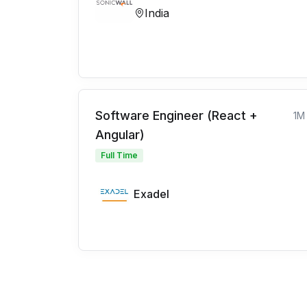
India
Software Engineer (React +
1M
Angular)
Full Time
Exadel