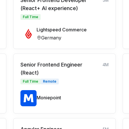
Senior Frontend Developer
5M
(React+ AI experience)
Full Time
Lightspeed Commerce
Germany
Senior Frontend Engineer
4M
(React)
Full Time
Remote
Moniepoint