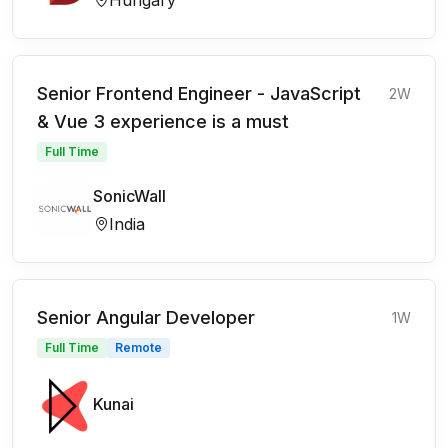
Hungary
Senior Frontend Engineer - JavaScript
2W
& Vue 3 experience is a must
Full Time
SonicWall
India
Senior Angular Developer
1W
Full Time
Remote
Kunai