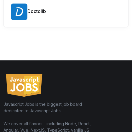
Doctolib
Javascript.Jobs is the biggest job board
dedicated to Javascript Jobs.
We cover all flavors - including Node, React,
Angular, Vue, NextJS, TypeScript, vanilla JS