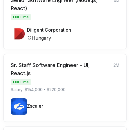
Senior Software Engineer (Node.js,
6D
React)
Full Time
Diligent Corporation
Hungary
Sr. Staff Software Engineer - UI,
2M
React.js
Full Time
Salary: $154,000 - $220,000
Zscaler