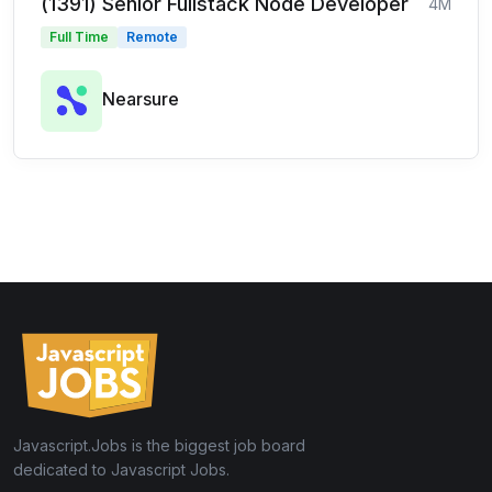
(1391) Senior Fullstack Node Developer
4M
Full Time
Remote
Nearsure
Javascript.Jobs is the biggest job board
dedicated to Javascript Jobs.