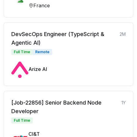
France
DevSecOps Engineer (TypeScript &
2M
Agentic AI)
Full Time
Remote
Arize AI
[Job-22856] Senior Backend Node
1Y
Developer
Full Time
CI&T