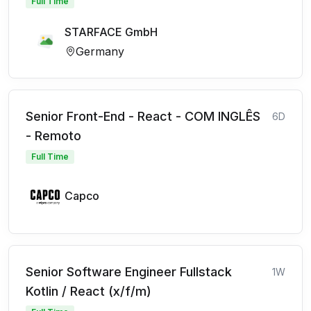
Full Time
STARFACE GmbH
Germany
Senior Front-End - React - COM INGLÊS
6D
- Remoto
Full Time
Capco
Senior Software Engineer Fullstack
1W
Kotlin / React (x/f/m)