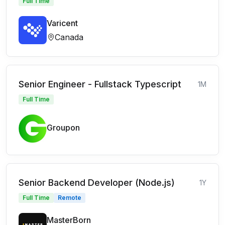
Full Time
Varicent
Canada
Senior Engineer - Fullstack Typescript
1M
Full Time
Groupon
Senior Backend Developer (Node.js)
1Y
Full Time
Remote
MasterBorn