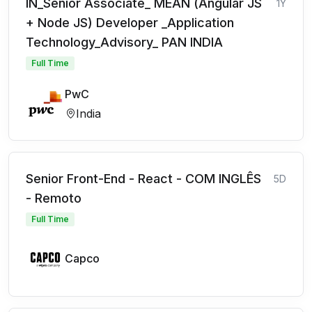
IN_Senior Associate_ MEAN (Angular JS
1Y
+ Node JS) Developer _Application
Technology_Advisory_ PAN INDIA
Full Time
PwC
India
Senior Front-End - React - COM INGLÊS
5D
- Remoto
Full Time
Capco