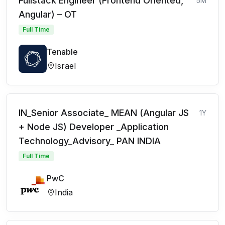
Fullstack Engineer (Frontend Oriented,
5M
Angular) – OT
Full Time
Tenable
Israel
IN_Senior Associate_ MEAN (Angular JS
1Y
+ Node JS) Developer _Application
Technology_Advisory_ PAN INDIA
Full Time
PwC
India