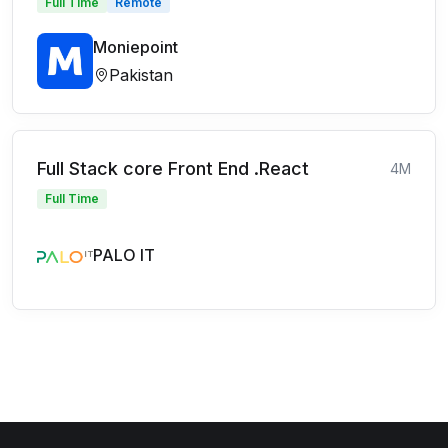
Full Time
Remote
Moniepoint
Pakistan
Full Stack core Front End .React
4M
Full Time
PALO IT