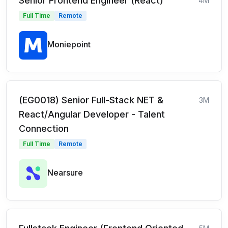
Senior Frontend Engineer (React)
4M
Full Time
Remote
Moniepoint
(EG0018) Senior Full-Stack NET &
3M
React/Angular Developer - Talent
Connection
Full Time
Remote
Nearsure