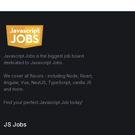
Javascript.Jobs is the biggest job board
dedicated to Javascript Jobs.
We cover all flavors - including Node, React,
Angular, Vue, NextJS, TypeScript, vanilla JS
and more.
Find your perfect Javascript Job today!
JS Jobs