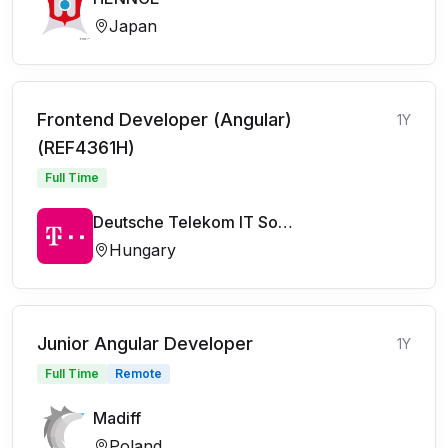
Japan
Frontend Developer (Angular)
1Y
(REF4361H)
Full Time
Deutsche Telekom IT Solutions
Hungary
Junior Angular Developer
1Y
Full Time
Remote
Madiff
Poland