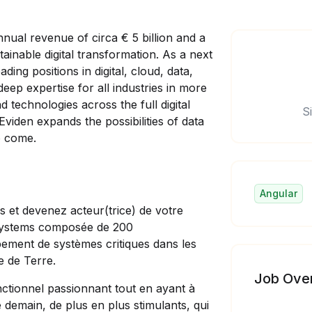
nual revenue of circa € 5 billion and a
tainable digital transformation. As a next
ding positions in digital, cloud, data,
eep expertise for all industries in more
 technologies across the full digital
S
viden expands the possibilities of data
o come.
Angular
 et devenez acteur(trice) de votre
e Systems composée de 200
pement de systèmes critiques dans les
e de Terre.
Job Ove
tionnel passionnant tout en ayant à
e demain, de plus en plus stimulants, qui