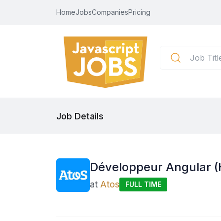
Home
Jobs
Companies
Pricing
Job Details
Développeur Angular (
at
Atos
FULL TIME