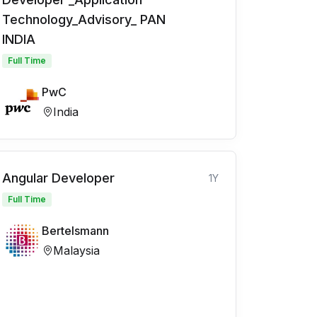
Technology_Advisory_ PAN
INDIA
Full Time
PwC
India
Angular Developer
1Y
Full Time
Bertelsmann
Malaysia