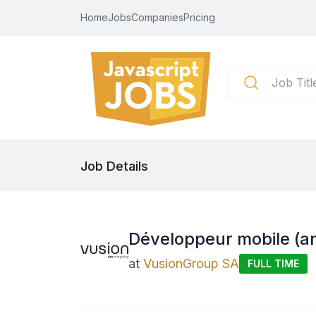
Home
Jobs
Companies
Pricing
Job Details
Développeur mobile (an
at
VusionGroup SA
FULL TIME