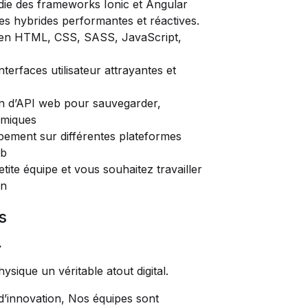
ie des frameworks Ionic et Angular
es hybrides performantes et réactives.
en HTML, CSS, SASS, JavaScript,
terfaces utilisateur attrayantes et
ion d’API web pour sauvegarder,
amiques
ppement sur différentes plateformes
eb
ite équipe et vous souhaitez travailler
on
s
.
ysique un véritable atout digital.
’innovation, Nos équipes sont