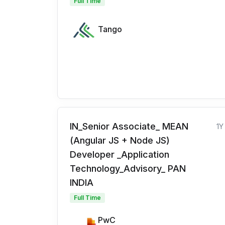
Full Time
Tango
IN_Senior Associate_ MEAN
1Y
(Angular JS + Node JS)
Developer _Application
Technology_Advisory_ PAN
INDIA
Full Time
PwC