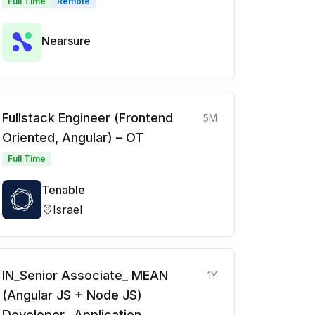
Full Time
Remote
Nearsure
Fullstack Engineer (Frontend
5M
Oriented, Angular) – OT
Full Time
Tenable
Israel
IN_Senior Associate_ MEAN
1Y
(Angular JS + Node JS)
Developer _Application