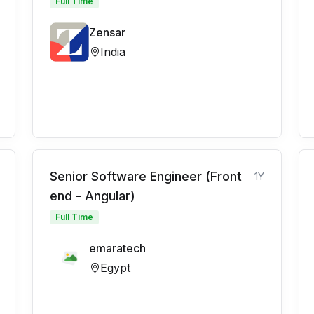
Full Time
Zensar
India
Senior Software Engineer (Front
1Y
end - Angular)
Full Time
emaratech
Egypt